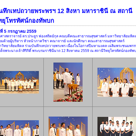
ันทึกเทปถวายพระพรฯ 12 สิงหา มหาราชินี ณ สถานี
ิทยุโทรทัศน์กองทัพบก
นที่ 5 กรกฎาคม 2559
งศาสตราจารย์ ดร.ประยูร ฟองสถิตย์กุล คณบดีคณะสาธารณสุขศาสตร์ มหาวิทยาลัยมหิด
อมด้วยผู้บริหาร หัวหน้าภาควิชา คณาจารย์ และนักศึกษา คณะสาธารณสุขศาสตร์
าวิทยาลัยมหิดล ร่วมบันทึกเทปถวายพระพร เนื่องในโอกาสปีมหามงคล เฉลิมพระชนมพร
ด็จพระนางเจ้าสิริกิติ์ พระบรมราชินีนาถ 12 สิงหาคม 2559 ณ สถานีวิทยุโทรทัศน์กองทัพ