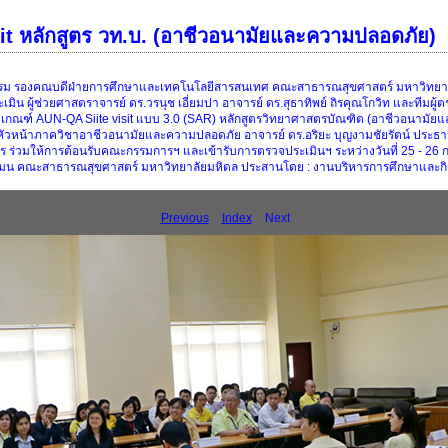
t หลักสูตร วท.บ. (อาชีวอนามัยและความปลอดภัย)
ธรรม รองคณบดีฝ่ายการศึกษาและเทคโนโลยีสารสนเทศ คณะสาธารณสุขศาสตร์ มหาวิทยาลัย
ิน ผู้ช่วยศาสตราจารย์ ดร.วรนุช เอี่ยมปา อาจารย์ ดร.สุธาทิพย์ ถิรคุณโกวิท และทีมผู
กณฑ์ AUN-QA Siite visit แบบ 3.0 (SAR) หลักสูตรวิทยาศาสตรบัณฑิต (อาชีวอนามัยแล
 หัวหน้าภาควิชาอาชีวอนามัยและความปลอดภัย อาจารย์ ดร.อริยะ บุญงามชัยรัตน์ ประธ
กสูตร ร่วมให้การต้อนรับคณะกรรมการฯ และเข้ารับการตรวจประเมินฯ ระหว่างวันที่ 25 - 
งแมน คณะสาธารณสุขศาสตร์ มหาวิทยาลัยมหิดล ประสานโดย : งานบริหารการศึกษาและกิ
Previous
Index
Next