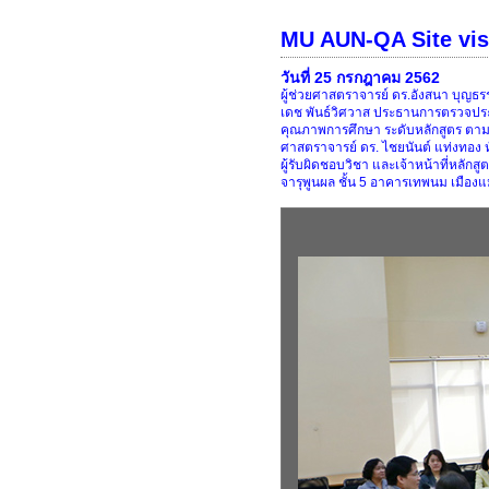
MU AUN-QA Site visi
วันที่ 25 กรกฎาคม 2562
ผู้ช่วยศาสตราจารย์ ดร.อังสนา บุญ
เดช พันธ์วิศวาส ประธานการตรวจประเม
คุณภาพการศึกษา ระดับหลักสูตร ตามเ
ศาสตราจารย์ ดร. ไชยนันต์ แท่งทอง
ผู้รับผิดชอบวิชา และเจ้าหน้าที่หลั
จารุพูนผล ชั้น 5 อาคารเทพนม เมือ