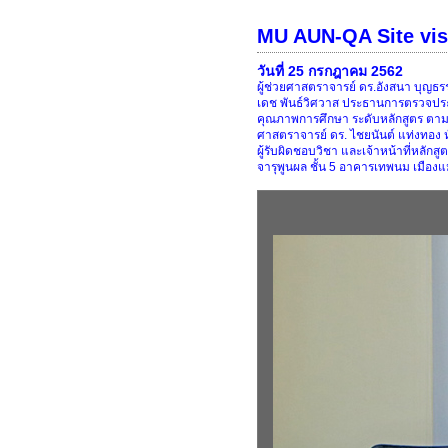
MU AUN-QA Site visi
วันที่ 25 กรกฎาคม 2562
ผู้ช่วยศาสตราจารย์ ดร.อังสนา บุญ
เดช พันธ์วิศวาส ประธานการตรวจประเม
คุณภาพการศึกษา ระดับหลักสูตร ตามเ
ศาสตราจารย์ ดร. ไชยนันต์ แท่งทอง
ผู้รับผิดชอบวิชา และเจ้าหน้าที่หลั
จารุพูนผล ชั้น 5 อาคารเทพนม เมือ