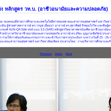
t หลักสูตร วท.บ. (อาชีวอนามัยและความปลอดภัย)
ธรรม รองคณบดีฝ่ายการศึกษาและเทคโนโลยีสารสนเทศ คณะสาธารณสุขศาสตร์ มหาวิทยาลัย
ิน ผู้ช่วยศาสตราจารย์ ดร.วรนุช เอี่ยมปา อาจารย์ ดร.สุธาทิพย์ ถิรคุณโกวิท และทีมผู
กณฑ์ AUN-QA Siite visit แบบ 3.0 (SAR) หลักสูตรวิทยาศาสตรบัณฑิต (อาชีวอนามัยแล
 หัวหน้าภาควิชาอาชีวอนามัยและความปลอดภัย อาจารย์ ดร.อริยะ บุญงามชัยรัตน์ ประธ
กสูตร ร่วมให้การต้อนรับคณะกรรมการฯ และเข้ารับการตรวจประเมินฯ ระหว่างวันที่ 25 - 
งแมน คณะสาธารณสุขศาสตร์ มหาวิทยาลัยมหิดล ประสานโดย : งานบริหารการศึกษาและกิ
Previous
Index
Next