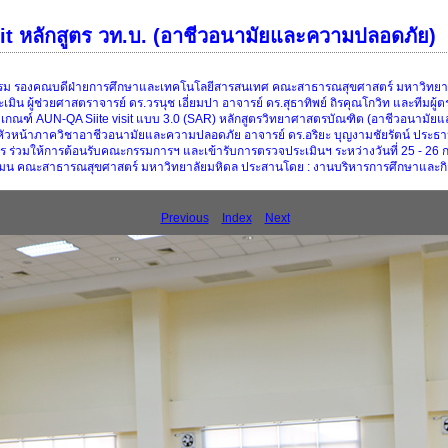
t หลักสูตร วท.บ. (อาชีวอนามัยและความปลอดภัย)
ธรรม รองคณบดีฝ่ายการศึกษาและเทคโนโลยีสารสนเทศ คณะสาธารณสุขศาสตร์ มหาวิทยาลัย
ิน ผู้ช่วยศาสตราจารย์ ดร.วรนุช เอี่ยมปา อาจารย์ ดร.สุธาทิพย์ ถิรคุณโกวิท และทีมผู
กณฑ์ AUN-QA Siite visit แบบ 3.0 (SAR) หลักสูตรวิทยาศาสตรบัณฑิต (อาชีวอนามัยแล
 หัวหน้าภาควิชาอาชีวอนามัยและความปลอดภัย อาจารย์ ดร.อริยะ บุญงามชัยรัตน์ ประธ
กสูตร ร่วมให้การต้อนรับคณะกรรมการฯ และเข้ารับการตรวจประเมินฯ ระหว่างวันที่ 25 - 
งแมน คณะสาธารณสุขศาสตร์ มหาวิทยาลัยมหิดล ประสานโดย : งานบริหารการศึกษาและกิ
Previous
Index
Next