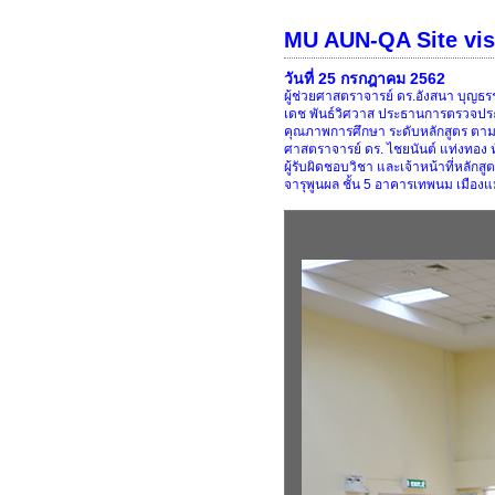
MU AUN-QA Site visi
วันที่ 25 กรกฎาคม 2562
ผู้ช่วยศาสตราจารย์ ดร.อังสนา บุญ
เดช พันธ์วิศวาส ประธานการตรวจประเม
คุณภาพการศึกษา ระดับหลักสูตร ตามเ
ศาสตราจารย์ ดร. ไชยนันต์ แท่งทอง
ผู้รับผิดชอบวิชา และเจ้าหน้าที่หลั
จารุพูนผล ชั้น 5 อาคารเทพนม เมือ