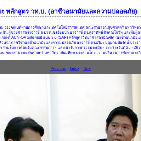
t หลักสูตร วท.บ. (อาชีวอนามัยและความปลอดภัย)
ธรรม รองคณบดีฝ่ายการศึกษาและเทคโนโลยีสารสนเทศ คณะสาธารณสุขศาสตร์ มหาวิทยาลัย
ิน ผู้ช่วยศาสตราจารย์ ดร.วรนุช เอี่ยมปา อาจารย์ ดร.สุธาทิพย์ ถิรคุณโกวิท และทีมผู
กณฑ์ AUN-QA Siite visit แบบ 3.0 (SAR) หลักสูตรวิทยาศาสตรบัณฑิต (อาชีวอนามัยแล
 หัวหน้าภาควิชาอาชีวอนามัยและความปลอดภัย อาจารย์ ดร.อริยะ บุญงามชัยรัตน์ ประธ
กสูตร ร่วมให้การต้อนรับคณะกรรมการฯ และเข้ารับการตรวจประเมินฯ ระหว่างวันที่ 25 - 
งแมน คณะสาธารณสุขศาสตร์ มหาวิทยาลัยมหิดล ประสานโดย : งานบริหารการศึกษาและกิ
Previous
Index
Next