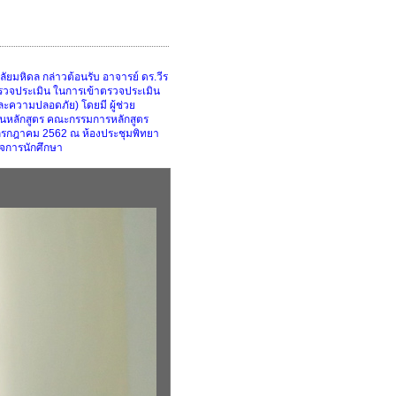
มหิดล กล่าวต้อนรับ อาจารย์ ดร.วีร
้ตรวจประเมิน ในการเข้าตรวจประเมิน
ะความปลอดภัย) โดยมี ผู้ช่วย
านหลักสูตร คณะกรรมการหลักสูตร
26 กรกฎาคม 2562 ณ ห้องประชุมพิทยา
จการนักศึกษา