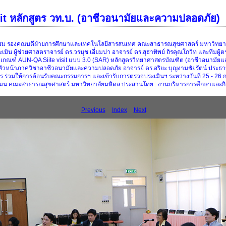
t หลักสูตร วท.บ. (อาชีวอนามัยและความปลอดภัย)
ธรรม รองคณบดีฝ่ายการศึกษาและเทคโนโลยีสารสนเทศ คณะสาธารณสุขศาสตร์ มหาวิทยาลัย
ิน ผู้ช่วยศาสตราจารย์ ดร.วรนุช เอี่ยมปา อาจารย์ ดร.สุธาทิพย์ ถิรคุณโกวิท และทีมผู
กณฑ์ AUN-QA Siite visit แบบ 3.0 (SAR) หลักสูตรวิทยาศาสตรบัณฑิต (อาชีวอนามัยแล
 หัวหน้าภาควิชาอาชีวอนามัยและความปลอดภัย อาจารย์ ดร.อริยะ บุญงามชัยรัตน์ ประธ
กสูตร ร่วมให้การต้อนรับคณะกรรมการฯ และเข้ารับการตรวจประเมินฯ ระหว่างวันที่ 25 - 
งแมน คณะสาธารณสุขศาสตร์ มหาวิทยาลัยมหิดล ประสานโดย : งานบริหารการศึกษาและกิ
Previous
Index
Next