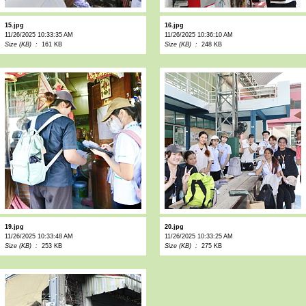
15.jpg
16.jpg
11/26/2025 10:33:35 AM
11/26/2025 10:36:10 AM
Size (KB) :
161 KB
Size (KB) :
248 KB
19.jpg
20.jpg
11/26/2025 10:33:48 AM
11/26/2025 10:33:25 AM
Size (KB) :
253 KB
Size (KB) :
275 KB