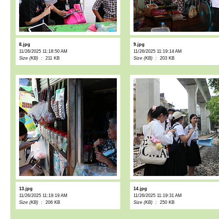
8.jpg
9.jpg
11/26/2025 11:18:50 AM
11/26/2025 11:19:14 AM
Size (KB) :
211 KB
Size (KB) :
203 KB
13.jpg
14.jpg
11/26/2025 11:19:19 AM
11/26/2025 11:19:31 AM
Size (KB) :
206 KB
Size (KB) :
250 KB