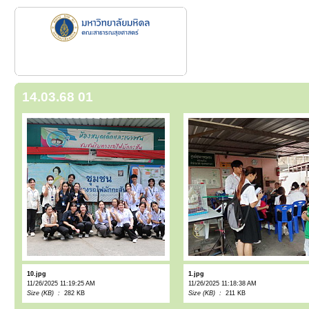
14.03.68 01
10.jpg
1.jpg
11/26/2025 11:19:25 AM
11/26/2025 11:18:38 AM
Size (KB) :
282 KB
Size (KB) :
211 KB