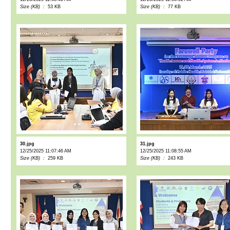
Size (KB) :
53 KB
Size (KB) :
77 KB
30.jpg
31.jpg
12/25/2025 11:07:46 AM
12/25/2025 11:08:55 AM
Size (KB) :
259 KB
Size (KB) :
243 KB