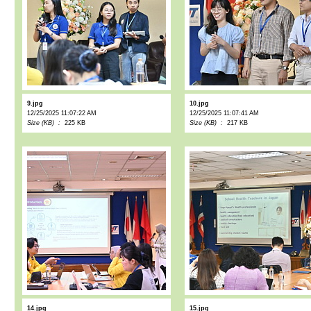
9.jpg
10.jpg
12/25/2025 11:07:22 AM
12/25/2025 11:07:41 AM
Size (KB) :
225 KB
Size (KB) :
217 KB
14.jpg
15.jpg