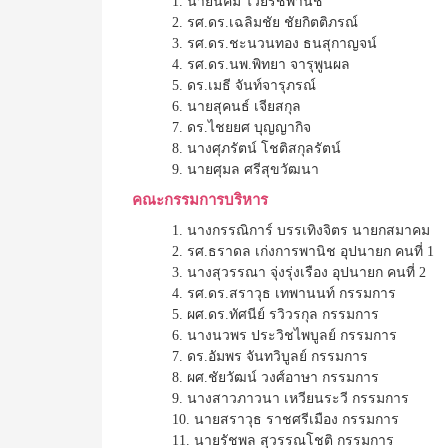
1. นายนิคม ไวยรัชพานิช
2. รศ.ดร.เฉลิมชัย ชัยกิตติภรณ์
3. รศ.ดร.ชะนวนทอง ธนสุกาญจน์
4. รศ.ดร.นพ.พิทยา จารุพูนผล
5. ดร.เมธี จันท์จารุภรณ์
6. นายสุคนธ์ เจียสกุล
7. ดร.ไชยยศ บุญญากิจ
8. นางศุภรัตน์ โชติสกุลรัตน์
9. นายศุมล ศรีสุขวัฒนา
คณะกรรมการบริหาร
1. นางกรรณิการ์ บรรเทิงจิตร นายกสมาคม
2. รศ.ธราดล เก่งการพานิช อุปนายก คนที่ 1
3. นางสุวรรณา จุ่งรุ่งเรือง อุปนายก คนที่ 2
4. รศ.ดร.สราวุธ เทพานนท์ กรรมการ
5. ผศ.ดร.ทัศนีย์ รวิวรกุล กรรมการ
6. นางนวพร ประวิชไพบูลย์ กรรมการ
7. ดร.อัมพร จันทวิบูลย์ กรรมการ
8. ผศ.ชัยวัฒน์ วงศ์อาษา กรรมการ
9. นางสาวภาวนา เหวียนระวี กรรมการ
10. นายสราวุธ ราชศรีเมือง กรรมการ
11. นายรัชพล สุวรรณโชติ กรรมการ