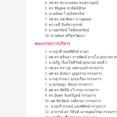
4. รศ.ดร.ชะนวนทอง ธนสุกาญจน์
5. ดร.ชัยยุทธ ชวลิตนิธิกุล
6. นายนิคม ไวยรัชพานิช
7. รศ.ดร.นพ.พิทยา จารุพูนผล
8. ดร.เมธี จันท์จารุภรณ์
9. นางศุภรัตน์ โชติสกุลรัตน์
10. นายศุมล ศรีสุขวัฒนา
คณะกรรมการบริหาร
1. นางยุวดี จอมพิทักษ์ นายก
2. ผศ.ดร.สุจินดา จารุพัฒน์ มารุโอ อุปนายก คน
3. นายรัฐ เรืองโชติวิทย์ อุปนายก คนที่ 2
4. รศ.ดร.สราวุธ เทพานนท์ กรรมการ
5. ผศ.ดร.อังสนา บุญธรรม กรรมการ
6. นางสุวรรณา จุ่งรุ่งเรือง กรรมการ
7. นายกฤษฎา ชัยกุล กรรมการ
8. ผศ.ดร.ทัศนีย์ รวิวรกุล กรรมการ
9. ดร.อัมพร จันทวิบูลย์ กรรมการ
10. ผศ.ชัยวัฒน์ วงศ์อาษา กรรมการ
11. นายปริวรรธน์ แสงพิทักษ์ กรรมการ
12. อาจารย์ ดร.วิสันติ เลาหอุดมโชค กรรมกา