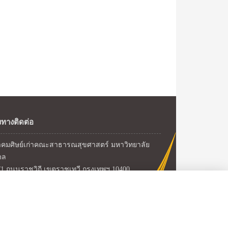
งทางติดต่อ
คมศิษย์เก่าคณะสาธารณสุขศาสตร์ มหาวิทยาลัย
ดล
/1 ถนนราชวิถี เขตราชเทวี กรุงเทพฯ 10400
ศัพท์ : 02 354 8531
สาร : 02 354 8558
ล์ : alumniph@mahidol.ac.th