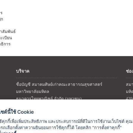
าร
ิก
สัมพันธ์
ะเบียน
าธิการ
บริจาค
ช่อ
ชื่อบัญชี สมาคมศิษย์เก่าคณะสาธารณสุขศาสตร์
สมา
มหาวิทยาลัยมหิดล
มหิ
ธนาคารไทยพาณิชย์ จำกัด (มหาชน)
420
สาขาโรงพยาบาลเวชศาสตร์เขตร้อน
โทร
ไซต์นี้ใช้ Cookie
เลขบัญชี 254-220452-8
โทร
บัญชีเงินฝากออมทรัพย์
อีเม
้คุกกี้เพื่อเพิ่มประสิทธิภาพ และประสบการณ์ที่ดีในการใช้งานเว็บไซต์ คุณ
ถเลือกตั้งค่าความยินยอมการใช้คุกกี้ได้ โดยคลิก "การตั้งค่าคุกกี้"