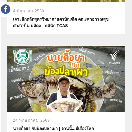
r
4 มิถุนายน 2569
เจาะลึกหลักสูตรวิทยาศาสตรบัณฑิต คณะสาธารณสุข
ศาสตร์ ม.มหิดล | คลินิก TCAS
24 พฤษภาคม 2569
นายดื้อยา กับน้องปลาเผา | จานนี้...มีเรื่องโลก