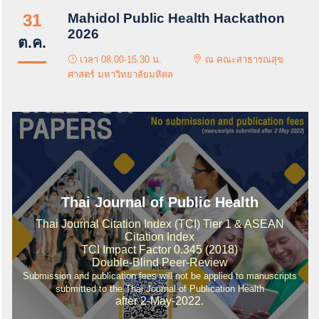
31
Mahidol Public Health Hackathon
2026
ต.ค.
เวลา 08.00-15.30 น.
ณ คณะสาธารณสุข
ศาสตร์ มหาวิทยาลัยมหิดล
Thai Journal of Public Health
Thai Journal Citation Index (TCI) Tier 1 & ASEAN
Citation Index
TCI Impact Factor 0.345 (2018)
Double-Blind Peer-Review
Submission and publication fees will not be applied to manuscripts
submitted to the Thai Journal of Publication Health
after 2-May-2022.