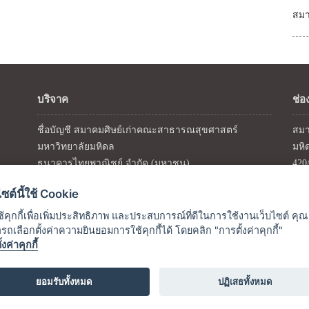
สมา
บริจาค
ช่อ
ชื่อบัญชี สมาคมศิษย์เก่าคณะสาธารณสุขศาสตร์
สมา
มหาวิทยาลัยมหิดล
มหิ
ธนาคารไทยพาณิชย์ จำกัด (มหาชน)
420
สาขาโรงพยาบาลเวชศาสตร์เขตร้อน
โทร
ไซต์นี้ใช้ Cookie
เลขบัญชี 254-220452-8
โทร
บัญชีเงินฝากออมทรัพย์
อีเม
้คุกกี้เพื่อเพิ่มประสิทธิภาพ และประสบการณ์ที่ดีในการใช้งานเว็บไซต์ คุณ
ถเลือกตั้งค่าความยินยอมการใช้คุกกี้ได้ โดยคลิก "การตั้งค่าคุกกี้"
้งค่าคุกกี้
ยอมรับทั้งหมด
ปฏิเสธทั้งหมด