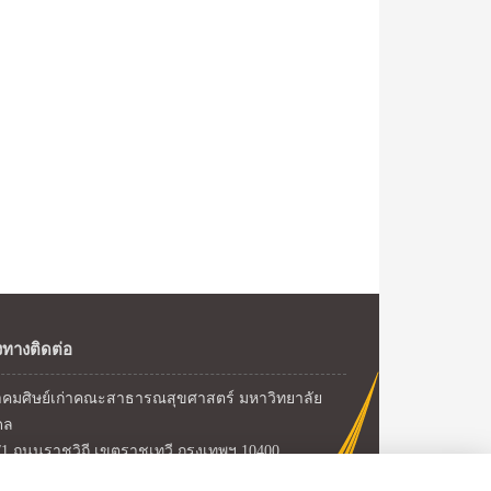
งทางติดต่อ
คมศิษย์เก่าคณะสาธารณสุขศาสตร์ มหาวิทยาลัย
ดล
/1 ถนนราชวิถี เขตราชเทวี กรุงเทพฯ 10400
ศัพท์ : 02 354 8531