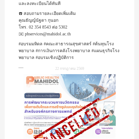
และลงทะเบียนได้ทันที
☎️ สอบถามรายละเอียดเพิ่มเติม
คุณธัญญ์นัฐดา กุนอก
โทร. 02 354 8543 ต่อ 5302
✉️ phservices@mahidol.ac.th
#อบรมมหิดล #คณะสาธารณสุขศาสตร์ #ต้นทุนโรง
พยาบาล #การเงินการคลังโรงพยาบาล #แผนธุรกิจโรง
พยาบาล #อบรมเชิงปฏิบัติการ
22 กรกฎาคม 2569