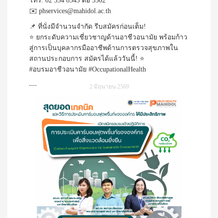
โทร. 02 354 8543 ต่อ 5302
✉️ phservices@mahidol.ac.th
📌 ที่นั่งมีจำนวนจำกัด รีบสมัครก่อนเต็ม!
⭐ ยกระดับความเชี่ยวชาญด้านอาชีวอนามัย พร้อมก้าว
สู่การเป็นบุคลากรมืออาชีพด้านการตรวจสุขภาพใน
สถานประกอบการ สมัครได้แล้ววันนี้! ⭐
#อบรมอาชีวอนามัย #OccupationalHealth
2 มิถุนายน 2569