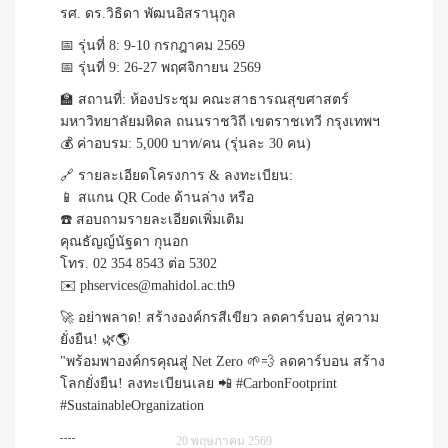
รศ. ดร.วิธิดา พัฒนอิสรานุกูล
📅 รุ่นที่ 8: 9-10 กรกฎาคม 2569
📅 รุ่นที่ 9: 26-27 พฤศจิกายน 2569
🏫 สถานที่: ห้องประชุม คณะสาธารณสุขศาสตร์
มหาวิทยาลัยมหิดล ถนนราชวิถี เขตราชเทวี กรุงเทพฯ
💰 ค่าอบรม: 5,000 บาท/คน (รุ่นละ 30 คน)
🔗 รายละเอียดโครงการ & ลงทะเบียน:
📱 สแกน QR Code ด้านล่าง หรือ
☎️ สอบถามรายละเอียดเพิ่มเติม
คุณธัญญ์นัฐดา กุนอก
โทร. 02 354 8543 ต่อ 5302
✉️ phservices@mahidol.ac.th9
🚀 อย่าพลาด! สร้างองค์กรสีเขียว ลดคาร์บอน สู่ความ
ยั่งยืน! 🌿🌎
"พร้อมพาองค์กรคุณสู่ Net Zero 🌱💨 ลดคาร์บอน สร้าง
โลกยั่งยืน! ลงทะเบียนเลย 📲 #CarbonFootprint
#SustainableOrganization
20 พฤษภาคม 2569