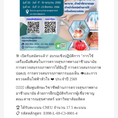
🎯 เปิดรับสมัครแล้ว! อบรมเชิงปฏิบัติการ "การใช้
เครื่องมือพิเศษในการตรวจสุขภาพทางอาชีวอนามัย:
การตรวจสมรรถภาพการได้ยิน👂 การตรวจสมรรถภาพ
ปอด🫁 การตรวจสมรรถภาพการมองเห็น 👁️และการ
ตรวจคลื่นไฟฟ้าหัวใจ ❤️ ประจำปี 2569
👩‍⚕️👨‍⚕️ เพิ่มพูนทักษะวิชาชีพด้านการตรวจสุขภาพทาง
อาชีวอนามัย ด้วยการฝึกปฏิบัติจริงจากผู้เชี่ยวชาญ
คณะสาธารณสุขศาสตร์ มหาวิทยาลัยมหิดล
🏆 ได้รับคะแนน CNEU จำนวน 17.5 คะแนน
📋 รหัสหลักสูตร: E098-L-69-C3-0001-4