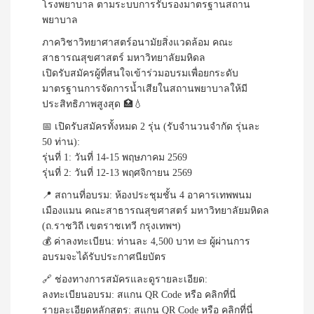
โรงพยาบาล ตามระบบการรับรองมาตรฐานสถาน
พยาบาล
ภาควิชาวิทยาศาสตร์อนามัยสิ่งแวดล้อม คณะ
สาธารณสุขศาสตร์ มหาวิทยาลัยมหิดล
เปิดรับสมัครผู้ที่สนใจเข้าร่วมอบรมเพื่อยกระดับ
มาตรฐานการจัดการน้ำเสียในสถานพยาบาลให้มี
ประสิทธิภาพสูงสุด 🏥💧
📅 เปิดรับสมัครทั้งหมด 2 รุ่น (รับจำนวนจำกัด รุ่นละ
50 ท่าน):
รุ่นที่ 1: วันที่ 14-15 พฤษภาคม 2569
รุ่นที่ 2: วันที่ 12-13 พฤศจิกายน 2569
📍 สถานที่อบรม: ห้องประชุมชั้น 4 อาคารเทพพนม
เมืองแมน คณะสาธารณสุขศาสตร์ มหาวิทยาลัยมหิดล
(ถ.ราชวิถี เขตราชเทวี กรุงเทพฯ)
💰 ค่าลงทะเบียน: ท่านละ 4,500 บาท 📜 ผู้ผ่านการ
อบรมจะได้รับประกาศนียบัตร
🔗 ช่องทางการสมัครและดูรายละเอียด:
ลงทะเบียนอบรม: สแกน QR Code หรือ
คลิกที่นี่
รายละเอียดหลักสูตร: สแกน QR Code หรือ
คลิกที่นี่