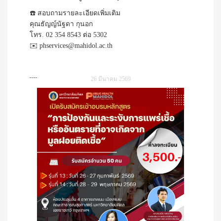
☎️ สอบถามรายละเอียดเพิ่มเติม
คุณธัญญ์นัฐดา กุนอก
โทร. 02 354 8543 ต่อ 5302
✉️ phservices@mahidol.ac.th
26 มีนาคม 2569