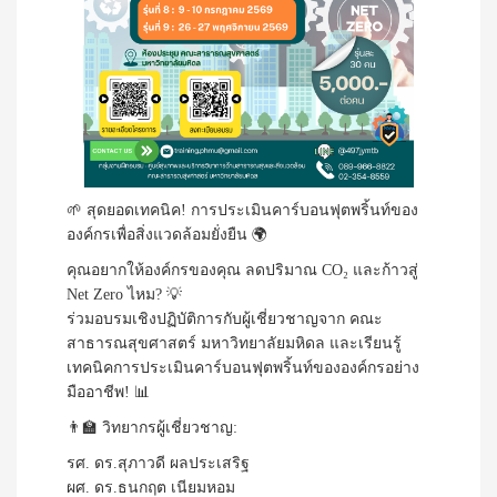
🌱 สุดยอดเทคนิค! การประเมินคาร์บอนฟุตพริ้นท์ของ
องค์กรเพื่อสิ่งแวดล้อมยั่งยืน 🌍
คุณอยากให้องค์กรของคุณ ลดปริมาณ CO₂ และก้าวสู่
Net Zero ไหม? 💡
ร่วมอบรมเชิงปฏิบัติการกับผู้เชี่ยวชาญจาก คณะ
สาธารณสุขศาสตร์ มหาวิทยาลัยมหิดล และเรียนรู้
เทคนิคการประเมินคาร์บอนฟุตพริ้นท์ขององค์กรอย่าง
มืออาชีพ! 📊
👨‍🏫 วิทยากรผู้เชี่ยวชาญ:
รศ. ดร.สุภาวดี ผลประเสริฐ
ผศ. ดร.ธนกฤต เนียมหอม